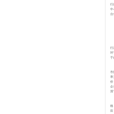
行
中
台
今
一
行
环
于
二
市
率
价
企
滑
三
格
应