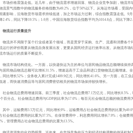
场价格震荡走低。近几年，由于物流需求增速回落、物流企业竞争加剧，物流市场
物流景气指数中的物流服务价格指数为49.2%，位于50%以下。从海运市场看，受
因素影响，沿海散货市场需求持续低迷，加之市场运力过剩，综合指数震荡走低。9月份
降2.4%，同比下降19.5%；1-9月，中国沿海散货综合指数平均为1014.8点，同比下降2
物流运行质量提升
流并不局限于某个行业或者某个领域，而是贯穿于采购、生产、流通和消费各个环
流运行的评价既要从物流自身发展出发，更要从国民经济运行效率出发。从物流市场
流市场运行的质量不断提升。
流市场结构优化。一方面，以快递快运为主的单位与居民物品物流总额继续保持高速
与居民物品物流总额可比增长31.5%，增速远高于工业品和进口货物物流总额增速。全
，同比增长52%；业务收入累计完成1409.9亿元，同比增长41.6%。另一方面，在
低迷，而快速消费品等与居民消费密切相关的物流市场保持较快增长。
会物流总费用增速回落。前三季度，社会物流总费用7.1万亿元，同比增长8.5%，
.6个百分点。社会物流总费用与GDP的比率为17.0%；每百元社会物流总额的物流费用
中，运输费用3.5万亿元，同比增长9%，运输费用占社会物流总费用的比重为49.0%
占社会物流总费用的比重为37.5%。在保管费用中，利息费用同比增长7.9%；仓储费用同
.1%，管理费用占社会物流总费用的比重为13.5%。
流资源集约化趋势明显。近年来，在市场竞争的压力和经济结构调整的倒逼机制下