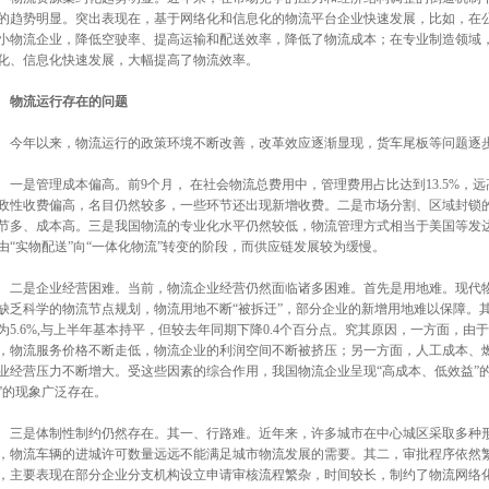
的趋势明显。突出表现在，基于网络化和信息化的物流平台企业快速发展，比如，在
小物流企业，降低空驶率、提高运输和配送效率，降低了物流成本；在专业制造领域
化、信息化快速发展，大幅提高了物流效率。
物流运行存在的问题
年以来，物流运行的政策环境不断改善，改革效应逐渐显现，货车尾板等问题逐步
是管理成本偏高。前9个月， 在社会物流总费用中，管理费用占比达到13.5%，远
政性收费偏高，名目仍然较多，一些环节还出现新增收费。二是市场分割、区域封锁
节多、成本高。三是我国物流的专业化水平仍然较低，物流管理方式相当于美国等发达
由“实物配送”向“一体化物流”转变的阶段，而供应链发展较为缓慢。
是企业经营困难。当前，物流企业经营仍然面临诸多困难。首先是用地难。现代物
缺乏科学的物流节点规划，物流用地不断“被拆迁”，部分企业的新增用地难以保障。其
为5.6%,与上半年基本持平，但较去年同期下降0.4个百分点。究其原因，一方面，
，物流服务价格不断走低，物流企业的利润空间不断被挤压；另一方面，人工成本、
业经营压力不断增大。受这些因素的综合作用，我国物流企业呈现“高成本、低效益”
”的现象广泛存在。
是体制性制约仍然存在。其一、行路难。近年来，许多城市在中心城区采取多种形
，物流车辆的进城许可数量远远不能满足城市物流发展的需要。其二，审批程序依然
，主要表现在部分企业分支机构设立申请审核流程繁杂，时间较长，制约了物流网络