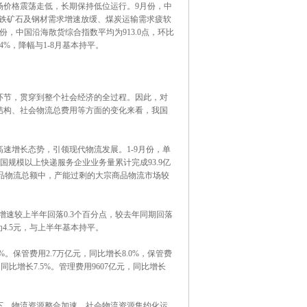
价格震荡走低，长期保持低位运行。9月份，中
国内铁矿石及钢材需求增速放缓、煤炭运输需求疲软
，中国沿海散货综合指数平均为913.0点，环比
.4%，降幅与1-8月基本持平。
节，贯穿到整个社会经济的全过程。因此，对
结构、社会物流总费用等方面的变化来看，我国
增长态势，引领现代物流发展。1-9月份，单
国规模以上快递服务企业业务量累计完成93.9亿
工业品物流总额中，产能过剩的大宗商品物流市场较
增速较上半年回落0.3个百分点，较去年同期回落
为4.5元，与上半年基本持平。
。保管费用2.7万亿元，同比增长8.0%，保管费
比增长7.5%。管理费用9607亿元，同比增长
，物流资源整合加速，社会物流资源集约化运