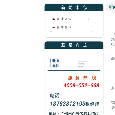
企 业 公 告
新 闻 资 讯
前
方
明
预
求
物
物
点
其
额
增