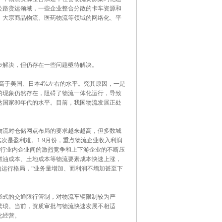
公路货运领域，一些企业整合分散的卡车资源和
，大宗商品物流、医药物流等领域的网络化、平
解决，但仍存在一些问题亟待解决。
高于美国、日本4%左右的水平。究其原因，一是
的现象仍然存在，阻碍了物流一体化运行，导致
国家80年代的水平。目前，我国物流发展正处
流对仓储网点布局的要求越来越高，但多数城
次是盈利难。1-9月份，重点物流企业收入利润
由于行业内企业间的激烈竞争和上下游企业的不断压
燃油成本、土地成本等物流要素成本快速上涨，
的运行格局，“业务量增加、而利润不增加甚至下
式的交通限行管制，对物流车辆限制较为严
繁琐。当前，资质审批与物流快速发展不相适
化经营。