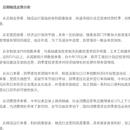
后期物流走势分析
后期走势看，物流运行面临的有利因素较多，快递等细分业态迎来经营旺季，但整
显。
宏观层面看，经济运行保持平稳，具有一定的基础。随着各部门不断加大政策落实
资增速有望回归稳定。临近年底，为了完成全年进度，投资项目一般会有所加快。
非制造业PMI指数来看，与基础建设投资相关的建筑需求回升明显，土木工程建筑
，达到51%以上。从国家统计局数据来看，自今年5月以来，新开工项目计划总投资
资项目建设呈加快态势，四季度投资需求对经济稳增长的支撑作用有望增强。
出口来看，四季度也有望稳中有升。制造业新出口订单指数经历8月短暂波动后，9月份
来看，受西方感恩节、圣诞节等节假日带动，四季度往往是外贸订单高峰期。今年以
元区和日本经济正在缓步走出低谷，外需基本面稳定，加之我国一系列出口便利化政
度出口回升的可能性较大。
消费需求来看，今年以来总体上保持稳健。社会消费品零售总额增速在12%上下小
迅速，为消费增长带来了新空间。在节日效应带动下，国内消费需求在四季度也会有
。
物流运行来看，利好因素较多。物流行业受到高度重视，具有诸多政策利好，加之
遇。