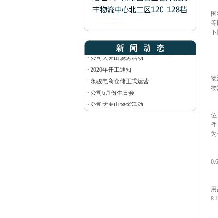
市
国
·
2020年开工通知
等
·
永骏电商仓储正式运营
下
·
公司6月份生日会
·
公司大夫山烧烤活动
·
2020年开工通知
物
·
永骏电商仓储正式运营
物
物
·
公司6月份生日会
·
公司大夫山烧烤活动
物
位
件
为
社
0
其
用
8
物