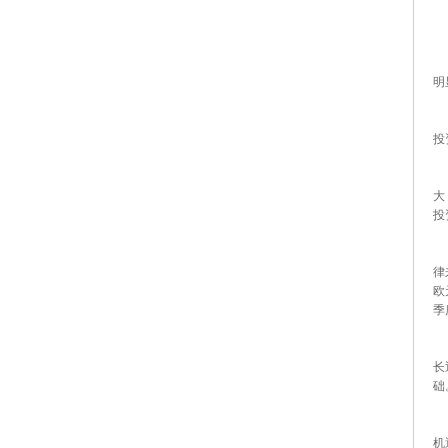
从
明
从
投
从
大
投
从
律
欧
季
从
长
础
从
机