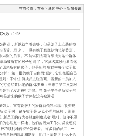
当前位置：首页 > 新闻中心 > 新闻资讯
览次数：1453
吃香 蕉，所以就争着去够，但是笼子上安装的喷
的痛苦。后 来，一旦有猴子蠢蠢欲动想够香蕉，
来淋湿的后果。不 能试图去碰香蕉成为这个群体
举动被所有的猴子惩罚 了，它莫名其妙地看着这
了原来所有的猴子，但是新的 猴群中每个猴子都
分析： 第一批的猴子自由而活泼，它们按照自己
规则：不许任 何成员去碰香蕉。当新的一员加入
的打必然要比老的群 体要重；当来了第二只新猴
面是为了发泄被打之恨。当 笼子里全是新猴子的
 可是后来的猴子群体都没有被淋湿
量强大、富有说服力的猴群新领导出现并改变规
猴 子时，诸多猴子是 从众心理的缘故， 那第
知新员工的行为会触犯制度或者 规则，但却不愿
子的心理是一样地，他们曾因为工作失 误被惩罚
和技巧顺利地传授给新来者。 许多新的员工，一
抨击单位的规则和制度，他们不清楚 为什么不合