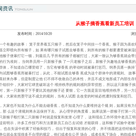
从猴子摘香蕉看新员工培训
发布时间：2014/10/20
浏
一个有趣的故事： 笼子里养着五只猴子，然后在笼子中间挂一个香蕉。猴子因为喜欢
器立即喷向所有猴子，如 果有哪只猴子试图去够香蕉，则所有的猴子都要遭受被淋湿
他猴子便暴打它一顿，到最后几 乎所有的猴子都被打过，大家一致认为够香蕉就会带
的行为准则， 当饲养员用一只新猴子换 了一只老猴子之后，新猴子兴趣地去够香蕉的
群体，不知道自己哪里错了，当它有够香蕉 的举动时就被暴打惩罚。饲养员逐一换掉
为试图够香蕉而被暴打过，从此，不能试图去够香 蕉成为这个群体中的潜规则。 故事
喜好来办事，但是制度让他 们不得不收敛自己的本性，并且不成文地形成了内部生存
个组织中，大家对它肆意破坏这个 维持秩序的规则感到异常愤怒， 所以这只新猴子挨
时，第一只新猴子下手要比其他的猴子还 要狠，它一方面是盲目地维持秩序，另一方
候，大家依然墨守这不成文的规则，当有人试图 去改变的时候必然遭到报复和惩罚。
，大家也不知道为什么不能去碰香蕉，也不知道为什么要维持这个规 则，如果没有力
，那 么这个潜规则将永远保持下去。 从心理学的角度看，如果说第一群猴子打第一只新
只新猴子殴打第二只新猴子时就是报复和发泄 心理了， 这和现在工作环境中老员工明
提前明示，许多工作技巧和方法要新员工自己去试错 才能获得，这和猴子试验中老猴
， 也在失误中积累了经验和技巧， 但出于报复和发泄的心理， 并不情愿把这些经验
单位就会发现很多不合理的规定，他们或者在公开 场合，或者在私下场合，抱怨或者