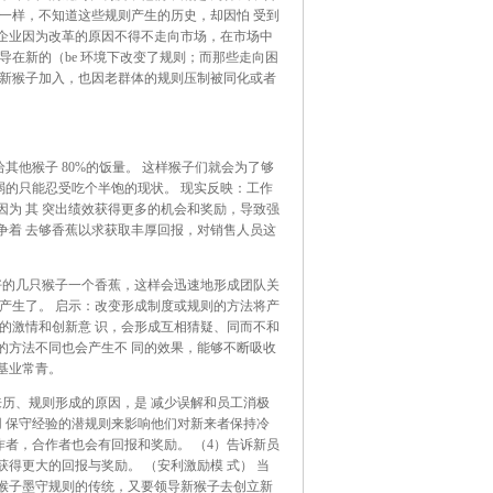
一样，不知道这些规则产生的历史，却因怕 受到
企业因为改革的原因不得不走向市场，在市场中
导在新的（be 环境下改变了规则；而那些走向困
的新猴子加入，也因老群体的规则压制被同化或者
其他猴子 80%的饭量。 这样猴子们就会为了够
弱的只能忍受吃个半饱的现状。 现实反映：工作
为 其 突出绩效获得更多的机会和奖励，导致强
争着 去够香蕉以求获取丰厚回报，对销售人员这
好的几只猴子一个香蕉，这样会迅速地形成团队关
产生了。 启示：改变形成制度或规则的方法将产
的激情和创新意 识，会形成互相猜疑、同而不和
的方法不同也会产生不 同的效果，能够不断吸收
基业常青。
来历、规则形成的原因，是 减少误解和员工消极
用 保守经验的潜规则来影响他们对新来者保持冷
作者，合作者也会有回报和奖励。 （4）告诉新员
得更大的回报与奖励。 （安利激励模 式） 当
猴子墨守规则的传统，又要领导新猴子去创立新