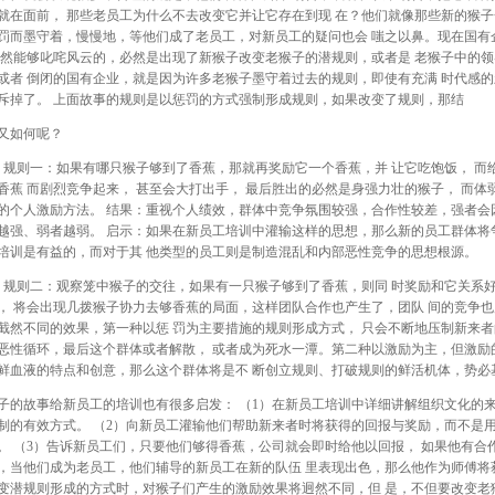
就在面前， 那些老员工为什么不去改变它并让它存在到现 在？他们就像那些新的猴子
罚而墨守着，慢慢地，等他们成了老员工，对新员工的疑问也会 嗤之以鼻。现在国有
 然能够叱咤风云的，必然是出现了新猴子改变老猴子的潜规则，或者是 老猴子中的领
或者 倒闭的国有企业，就是因为许多老猴子墨守着过去的规则，即使有充满 时代感
斥掉了。 上面故事的规则是以惩罚的方式强制形成规则，如果改变了规则，那结
又如何呢？
、规则一：如果有哪只猴子够到了香蕉，那就再奖励它一个香蕉，并 让它吃饱饭， 而给
香蕉 而剧烈竞争起来， 甚至会大打出手， 最后胜出的必然是身强力壮的猴子， 而体
的个人激励方法。 结果：重视个人绩效，群体中竞争氛围较强，合作性较差，强者会因
越强、弱者越弱。 启示：如果在新员工培训中灌输这样的思想，那么新的员工群体将
培训是有益的，而对于其 他类型的员工则是制造混乱和内部恶性竞争的思想根源。
、规则二：观察笼中猴子的交往，如果有一只猴子够到了香蕉，则同 时奖励和它关系
， 将会出现几拨猴子协力去够香蕉的局面，这样团队合作也产生了，团队 间的竞争也
截然不同的效果，第一种以惩 罚为主要措施的规则形成方式， 只会不断地压制新来者
恶性循环，最后这个群体或者解散， 或者成为死水一潭。第二种以激励为主，但激励
鲜血液的特点和创意，那么这个群体将是不 断创立规则、打破规则的鲜活机体，势必
子的故事给新员工的培训也有很多启发： （1）在新员工培训中详细讲解组织文化的
制的有效方式。 （2）向新员工灌输他们帮助新来者时将获得的回报与奖励，而不是
。 （3）告诉新员工们，只要他们够得香蕉，公司就会即时给他以回报， 如果他有合
，当他们成为老员工，他们辅导的新员工在新的队伍 里表现出色，那么他作为师傅将获
变潜规则形成的方式时，对猴子们产生的激励效果将迥然不同，但 是，不但要改变老