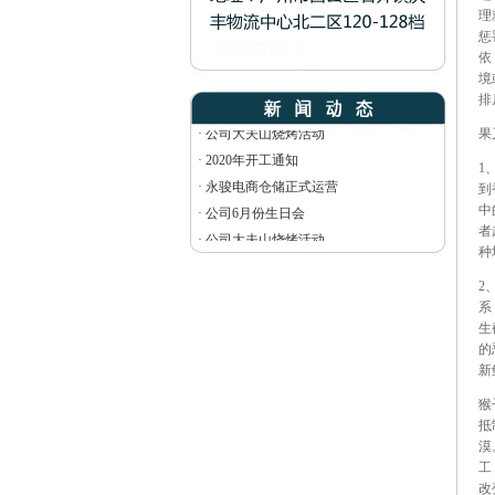
理
惩
·
2020年开工通知
依
·
永骏电商仓储正式运营
境
·
公司6月份生日会
排
·
公司大夫山烧烤活动
果
·
2020年开工通知
1
·
永骏电商仓储正式运营
到
·
公司6月份生日会
中
者
·
公司大夫山烧烤活动
种
2
系
生
的
新
猴
抵
漠
工
改