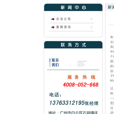
企 业 公 告
新 闻 资 讯
有
水
其
中
个
因
的
这
子
时
过
则
一
意
过
进