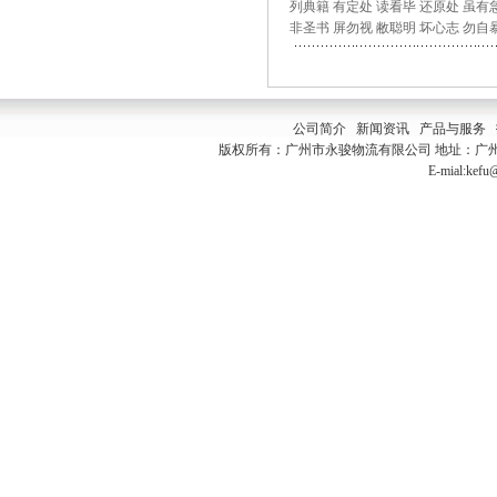
列典籍 有定处 读看毕 还原处 虽有
非圣书 屏勿视 敝聪明 坏心志 勿自
公司简介
新闻资讯
产品与服务
版权所有：广州市永骏物流有限公司 地址：广州市白云
E-mial:kef