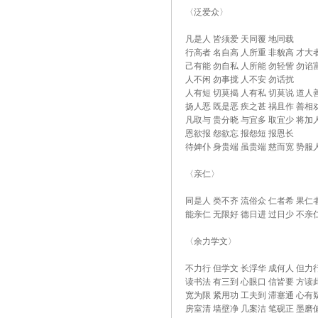
〈泛爱众〉
凡是人 皆须爱 天同覆 地同载
行高者 名自高 人所重 非貌高 才大
己有能 勿自私 人所能 勿轻訾 勿谄
人不闲 勿事搅 人不安 勿话扰
人有短 切莫揭 人有私 切莫说 道人
扬人恶 既是恶 疾之甚 祸且作 善相
凡取与 贵分晓 与宜多 取宜少 将加
恩欲报 怨欲忘 报怨短 报恩长
待婢仆 身贵端 虽贵端 慈而宽 势服
〈亲仁〉
同是人 类不齐 流俗众 仁者希 果仁
能亲仁 无限好 德日进 过日少 不亲
〈余力学文〉
不力行 但学文 长浮华 成何人 但力
读书法 有三到 心眼口 信皆要 方读
宽为限 紧用功 工夫到 滞塞通 心有
房室清 墙壁净 几案洁 笔砚正 墨磨