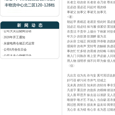
长者立 幼勿坐 长者坐 命乃坐 尊长
近必趋 退必迟 问起对 视勿移
·
2020年开工通知
事诸父 如事父 事诸兄 如事兄
<谨〉
·
永骏电商仓储正式运营
朝起早 夜眠迟 老易至 惜此时 晨必
·
公司6月份生日会
冠必正 纽必结 袜与履 俱紧切 置冠
·
公司大夫山烧烤活动
衣贵洁 不贵华 上循分 下称家 对饮
·
2020年开工通知
年方少 勿饮酒 饮酒醉 最为丑
步从容 立端正 揖深圆 拜恭敬 勿践
·
永骏电商仓储正式运营
缓揭帘 勿有声 宽转弯 勿触棱 执虚
·
公司6月份生日会
事勿忙 忙多错 勿畏难 勿轻略 斗闹
·
公司大夫山烧烤活动
将入门 问孰存 将上堂 声必扬 人问
用人物 须明求 倘不问 即为偷 借人
〈信〉
凡出言 信为先 诈与妄 奚可焉话说多
奸巧语 秽污词 市井气 切戒之
见未真 勿轻言 知未的 勿轻传 事非
凡道字 重且舒 勿急疾 勿模糊 彼说
见人善 即思齐 纵去远 以渐跻 见人
唯德学 唯才艺 不如人 当自砺 若衣
闻过怒 闻誉乐 损友来 益友却 闻誉
无心非 名为错 有心非 名为恶 过能