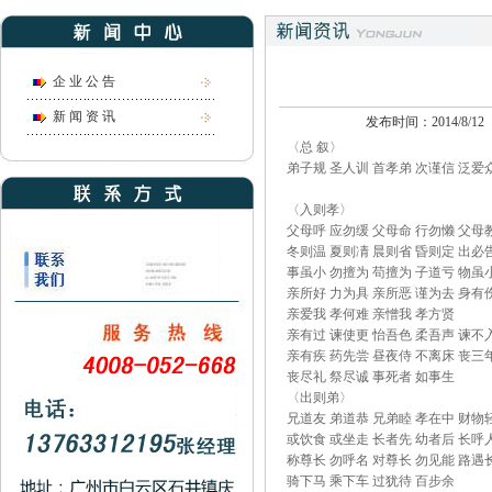
企 业 公 告
新 闻 资 讯
发布时间：2014/8/12
〈总 叙〉
弟子规 圣人训 首孝弟 次谨信 泛爱
〈入则孝〉
父母呼 应勿缓 父母命 行勿懒 父母
冬则温 夏则凊 晨则省 昏则定 出必
事虽小 勿擅为 苟擅为 子道亏 物虽
亲所好 力为具 亲所恶 谨为去 身有
亲爱我 孝何难 亲憎我 孝方贤
亲有过 谏使更 怡吾色 柔吾声 谏不
亲有疾 药先尝 昼夜侍 不离床 丧三
丧尽礼 祭尽诚 事死者 如事生
〈出则弟〉
兄道友 弟道恭 兄弟睦 孝在中 财物
或饮食 或坐走 长者先 幼者后 长呼
称尊长 勿呼名 对尊长 勿见能 路遇
骑下马 乘下车 过犹待 百步余