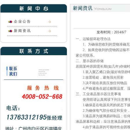
企 业 公 告
新 闻 资 讯
发布时间：2014/6/7
一、运输损坏处理办法
1、为确保您收到的货物准确无
2、如果您收到的货物因运输不当
家公司联系。
二、显示器的存储
若因某种原因需长期(如几年)存
1.装入聚乙烯口袋(最好有防
2.放置暗处，避免强光照
3.决不能在表面压放任何物
4.严格避免在超过极限温度
三、工业液晶显示器注意事项
使用前请认真阅读下列注意事
1.确保是在电源关闭的状态
2.为确保电气部分稳定和安全
3.液晶屏为玻璃易碎制品；任何
液晶屏幕和边框；应注意液晶屏的整
4.由于液晶屏的可视特性会因视