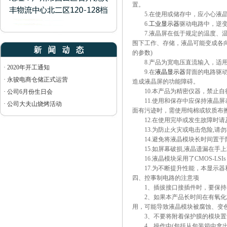
置。
5.在使用或储存中，应小心液晶
·
2020年开工通知
6.
工业显示器
驱动电路中，逆
·
永骏电商仓储正式运营
7.液晶屏在低于规定的温度、温
·
公司6月份生日会
围下工作、存储，液晶可能变成各
的参数)
·
公司大夫山烧烤活动
8.产品为宽电压直流输入，适用
·
2020年开工通知
9.在
液晶显示器
背面的电路驱
·
永骏电商仓储正式运营
造成液晶屏的功能障碍。
10.本产品为精密仪器，禁止
·
公司6月份生日会
11.使用和保存中应保持液晶屏
·
公司大夫山烧烤活动
面有污迹时，需使用纯棉或软质布
12.在使用完毕或发生故障时
13.为防止火灾或电击危险,
14.避免将液晶模块长时间置
15.如屏幕破损,液晶遗漏在
16.液晶模块采用了CMOS-L
17.为不断提升性能，本显示
四、控事制电路的注意项
1、插拔接口接插件时，要保持
2、如果本产品长时间在有氧化或
用，可能导致液晶模块被腐蚀、
3、不要将附着保护膜的模块置
4、操作中(包括从包装箱中拿