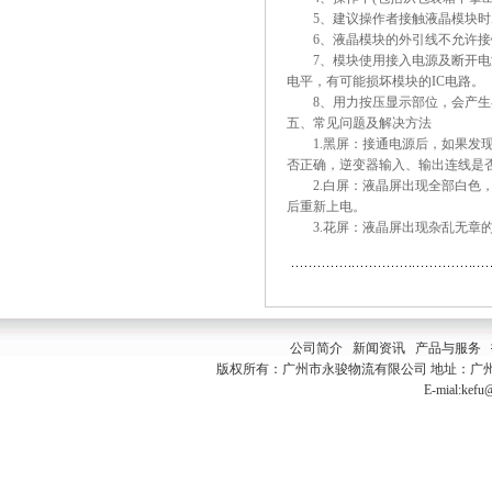
5、建议操作者接触液晶模块时
6、液晶模块的外引线不允许接
7、模块使用接入电源及断开电源时
电平，有可能损坏模块的IC电
8、用力按压显示部位，会产生
五、常见问题及解决方法
1.黑屏：接通电源后，如果发现黑
否正确，逆变器输入、输出连线是
2.白屏：液晶屏出现全部白色，
后重新上电。
3.花屏：液晶屏出现杂乱无章的
公司简介
新闻资讯
产品与服务
版权所有：广州市永骏物流有限公司 地址：广州市白云
E-mial:kef